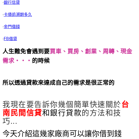
-
銀行信貸
-
卡債追溯期多久
-
金門借錢
-
FB借貸
人生難免會遇到要
買車、買房、創業、周轉、現金
需求‧‧‧
的時候
台南民間信貸 有哪幾家貸款條件
低
所以透過貸款來達成自己的需求是很正常的
台南民
間信貸 有哪幾家貸款條件低
我現在要告訴你幾個簡單快速關於
台
南民間信貸
和銀行貸款
的方法和技
巧...
今天介紹這幾家廠商可以讓你借到錢