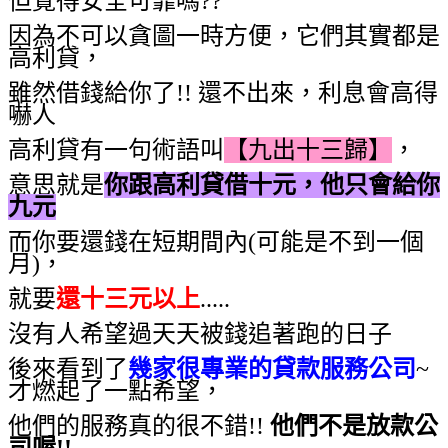
但覺得安全可靠嗎??
因為不可以貪圖一時方便，它們其實都是
高利貸，
雖然借錢給你了!! 還不出來，利息會高得
嚇人
高利貸有一句術語叫
【九出十三歸】
，
意思就是
你跟高利貸借十元，他只會給你
九元
而你要還錢在短期間內(可能是不到一個
月)，
就要
還十三元以上
.....
沒有人希望過天天被錢追著跑的日子
後來看到了
幾家很專業的貸款服務公司
~
才燃起了一點希望，
他們的服務真的很不錯!!
他們不是放款公
司喔!!