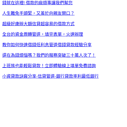
錢就在這裡! 借款的麻煩事讓我們幫您
人生難免手頭緊，又羞於向親友開口？
超級好康辦大額信貸超容易的借款方式
全台的資金周轉管道，填完表單，火速辦理
教你如何快速借錢低利息管道借錢貸款經驗分享
還在為錢煩惱嗎？我們的服務突破三十萬人次了！
上班族也能輕鬆貸款！立即體驗線上填單免費諮詢
小資貸款訣竅分享-信貸管道-銀行貸款率利最低銀行