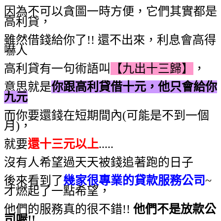
因為不可以貪圖一時方便，它們其實都是
高利貸，
雖然借錢給你了!! 還不出來，利息會高得
嚇人
高利貸有一句術語叫
【九出十三歸】
，
意思就是
你跟高利貸借十元，他只會給你
九元
而你要還錢在短期間內(可能是不到一個
月)，
就要
還十三元以上
.....
沒有人希望過天天被錢追著跑的日子
後來看到了
幾家很專業的貸款服務公司
~
才燃起了一點希望，
他們的服務真的很不錯!!
他們不是放款公
司喔!!