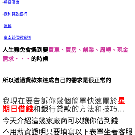
-
房貸優惠
-
低利貸款銀行
-
週轉
-
臺南縣借錢管道
人生難免會遇到要
買車、買房、創業、周轉、現金
需求‧‧‧
的時候
這間公司超棒超容易貸款的│星期
日借錢│
所以透過貸款來達成自己的需求是很正常的
這間公
司超棒超容易貸款的│星期日借錢│
我現在要告訴你幾個簡單快速關於
星
期日借錢
和銀行貸款
的方法和技巧...
今天介紹這幾家廠商可以讓你借到錢
不用薪資證明只要填寫以下表單坐著客服