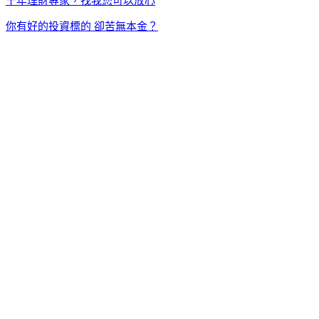
十年理財專家，找我您可以放心
你有好的投資標的 卻苦無本金？