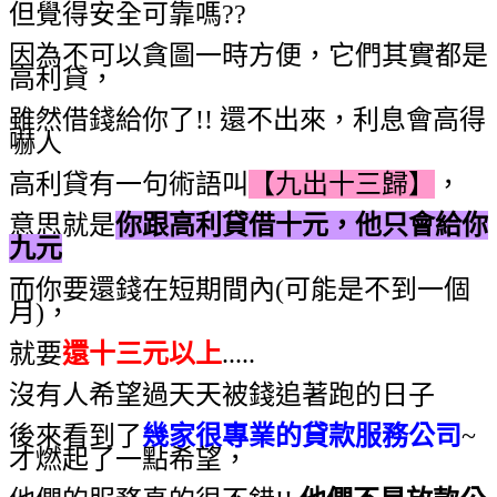
但覺得安全可靠嗎??
因為不可以貪圖一時方便，它們其實都是
高利貸，
雖然借錢給你了!! 還不出來，利息會高得
嚇人
高利貸有一句術語叫
【九出十三歸】
，
意思就是
你跟高利貸借十元，他只會給你
九元
而你要還錢在短期間內(可能是不到一個
月)，
就要
還十三元以上
.....
沒有人希望過天天被錢追著跑的日子
後來看到了
幾家很專業的貸款服務公司
~
才燃起了一點希望，