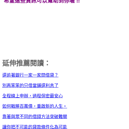
希望這些資訊可以幫助到你喔 !!
延伸推薦閱讀：
還追著銀行一家一家問借貸？
別再笨笨的只借當鋪還利息了
全程線上申辦，過程保密最安心
如何戰勝百萬債，重啟新的人生。
靠著與眾不同的借錢方法突破難關
讓你把不可能的貸款條件化為可能