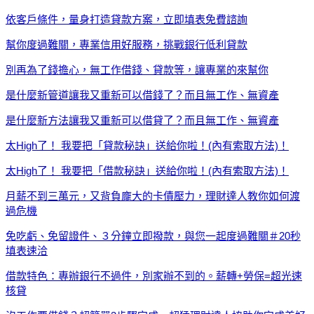
依客戶條件，量身打造貸款方案，立即填表免費諮詢
幫你度過難關，專業信用好服務，挑戰銀行低利貸款
別再為了錢擔心，無工作借錢、貸款等，讓專業的來幫你
是什麼新管道讓我又重新可以借錢了？而且無工作、無資產
是什麼新方法讓我又重新可以借貸了？而且無工作、無資產
太High了！ 我要把「貸款秘訣」送給你啦！(內有索取方法)！
太High了！ 我要把「借款秘訣」送給你啦！(內有索取方法)！
月薪不到三萬元，又背負龐大的卡債壓力，理財達人教你如何渡
過危機
免吃虧、免留證件、３分鐘立即撥款，與您一起度過難關＃20秒
填表速洽
借款特色：專辦銀行不過件，別家辦不到的。薪轉+勞保=超光速
核貸