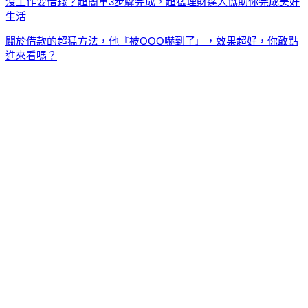
沒工作要借錢？超簡單3步驟完成，超猛理財達人協助你完成美好
生活
關於借款的超猛方法，他『被OOO嚇到了』，效果超好，你敢點
進來看嗎？