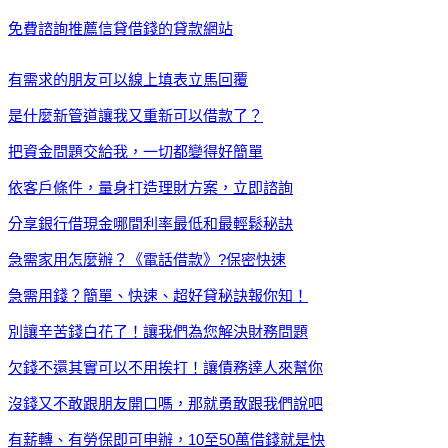
免費諮詢推薦信貸借錢的貸款網站
有需求的朋友可以線上填表立馬回覆
是什麼新管道讓我又重新可以借款了？
把資金問題交給我，一切都變得好簡單
依客戶條件，量身打造理財方案，立即諮詢
分享銀行借現金哪間利率最低和最輕鬆秘訣
急需家用怎麼辦？《電話借款》?保密快速
急需用錢？簡單、快速、超好貸秘訣報你知！
別讓辛苦錢白花了！讓我們為您解決財務問題
欠錢不還其實可以不用挨打！讓債務達人來幫你
沒錢又不敢跟朋友開口嗎，那就勇敢跟我們說吧
有薪轉、有勞保即可申辦，10至50萬借錢就是快