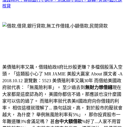
核貸
美債殖利率又飆，借錢給政8府比炒股更賺？多檔個股落入空
頭，「這類股小心了 MR JAMIE 美股大贏家 About 撰文者 -A
2018.10.12 瀏覽數：5523 美債殖利率又飆30年 而借給美國政
府就代表：「無風險利率」。 至少過去到
無財力想借錢
現在
大家都是這麼認為的， 美國你都信不過，那應該也沒什麼國
家可以信的過了。 而殖利率就代表美8國政府向你借錢的利
率。 相信這樣就理解了... 換句話說，高， 對於股市的壓就會
越大， 為什麼？ 舉例無風險利率有5%」， 那你投資股市一
年難道賺3%會滿足嗎？ 甚
台中大額借款
%好了...人家不用冒