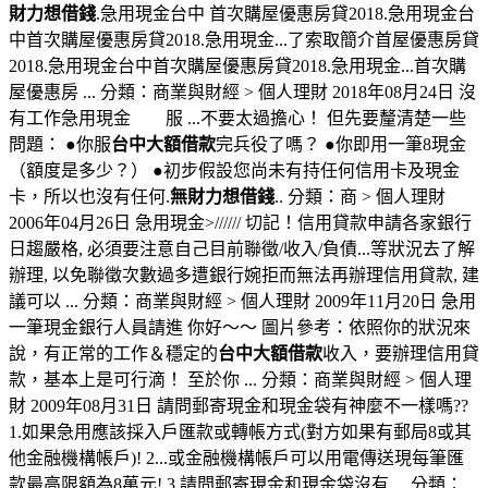
財力想借錢
.急用現金台中 首次購屋優惠房貸2018.急用現金台
中首次購屋優惠房貸2018.急用現金...了索取簡介首屋優惠房貸
2018.急用現金台中首次購屋優惠房貸2018.急用現金...首次購
屋優惠房 ... 分類：商業與財經 > 個人理財 2018年08月24日 沒
有工作急用現金 服 ...不要太過擔心！ 但先要釐清楚一些
問題： ●你服
台中大額借款
完兵役了嗎？ ●你即用一筆8現金
（額度是多少？） ●初步假設您尚未有持任何信用卡及現金
卡，所以也沒有任何.
無財力想借錢
.. 分類：商 > 個人理財
2006年04月26日 急用現金>////// 切記！信用貸款申請各家銀行
日趨嚴格, 必須要注意自己目前聯徵/收入/負債...等狀況去了解
辦理, 以免聯徵次數過多遭銀行婉拒而無法再辦理信用貸款, 建
議可以 ... 分類：商業與財經 > 個人理財 2009年11月20日 急用
一筆現金銀行人員請進 你好～～ 圖片參考：依照你的狀況來
說，有正常的工作＆穩定的
台中大額借款
收入，要辦理信用貸
款，基本上是可行滴！ 至於你 ... 分類：商業與財經 > 個人理
財 2009年08月31日 請問郵寄現金和現金袋有神麼不一樣嗎??
1.如果急用應該採入戶匯款或轉帳方式(對方如果有郵局8或其
他金融機構帳戶)! 2...或金融機構帳戶可以用電傳送現每筆匯
款最高限額為8萬元! 3.請問郵寄現金和現金袋沒有 ... 分類：