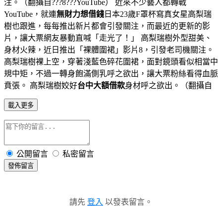
注。（翻攝自???8???YouTube） 近來不少藝人都轉戰
YouTube，就連
無財力想借錢
日本23歲F罩杯寫真女星高梨瑞
樹也跟進，每每推出新片都會引發關注，而最近的更新的影
片，讓大票網友暴動直喊「走光了！」 高梨瑞樹外型甜美、
身材火辣，近日推出「裸體圍裙」影片8，引發老司機關注。
高梨瑞樹裸上空，穿著淺藍色碎花圍裙，面對鏡頭看似相當中
規中矩，不過一轉身飽滿側乳呼之欲出，讓大票粉絲看得血脈
賁張。 高梨瑞樹姣好
台中大額借款
身材呼之欲出。（翻攝自
載入更多
公開留言
私密留言
發佈留言
請先
登入
以發表留言。