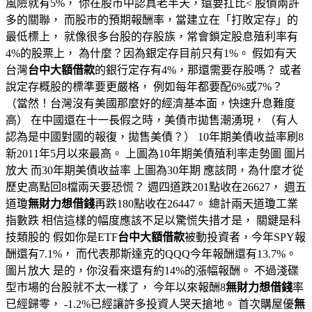
風險就有5%， 你在股市中認真老半天，還要扛比< 股債兩許
多的關聯， 而股市的預期報酬率，當建立在「打敗定存」的
最低標上， 就像很多台股的存股族，常會鎖定股息殖利率有
4%的股票上， 為什麼？因為銀定存目前只有1%。 假如有天
台灣
台中大額借款
的銀行定存有4%，那還需要存股嗎？ 或者
說定存概股的標準要更嚴格， 例如每年都要配6%或7%？
（當然！台灣沒有美國那麼好的經濟基本面，快速升息難度
高） 在中國還在十一長假之時，美債市拋售潮湧現，（有人
認為是中國對國的報復，拋售美債？） 10年期美債收益率刷8
新2011年5月以來最高。 上圖為10年期美債殖利率走勢圖 圖片
放大 而30年期美債收益率 上圖為30年期 應該問，為什麼才從
歷史高點回8檔兩天要恐慌？ 週四道跌201點收在26627， 週五
道瓊
無財力想借錢
再跌180點收在26447。 總計兩天道瓊工業
指數跌 相信這樣的幅度應該不足以驚慌失措才是， 關鍵是科
技類股的 假如你是ETF
台中大額借款
被動投資者，今年SPY報
酬還有7.1%， 而代表那斯達克的QQQ今年報酬還有13.7%。
圖片放大 是的，你沒看來還有約14%的漲幅報酬。 不過淺碟
型市場的台股就不太一樣了， 今年以來報酬8
無財力想借錢
率
已經歸零， -1.2%已經讓許多投資人哭天搶地。 首次購屋優
無