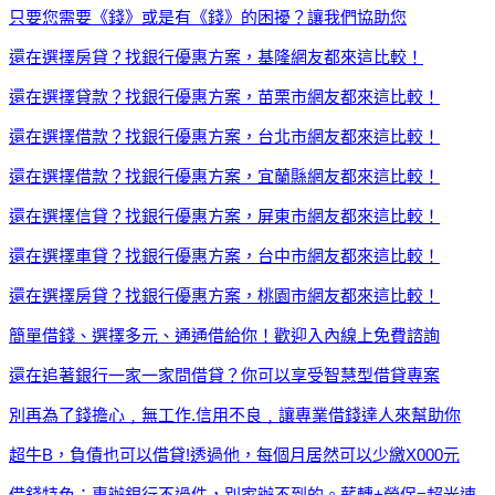
只要您需要《錢》或是有《錢》的困擾？讓我們協助您
還在選擇房貸？找銀行優惠方案，基隆網友都來這比較！
還在選擇貸款？找銀行優惠方案，苗栗市網友都來這比較！
還在選擇借款？找銀行優惠方案，台北市網友都來這比較！
還在選擇借款？找銀行優惠方案，宜蘭縣網友都來這比較！
還在選擇信貸？找銀行優惠方案，屏東市網友都來這比較！
還在選擇車貸？找銀行優惠方案，台中市網友都來這比較！
還在選擇房貸？找銀行優惠方案，桃園市網友都來這比較！
簡單借錢、選擇多元、通通借給你！歡迎入內線上免費諮詢
還在追著銀行一家一家問借貸？你可以享受智慧型借貸專案
別再為了錢擔心﹐無工作.信用不良﹐讓專業借錢達人來幫助你
超牛B，負債也可以借貸!透過他，每個月居然可以少繳X000元
借錢特色：專辦銀行不過件，別家辦不到的。薪轉+勞保=超光速