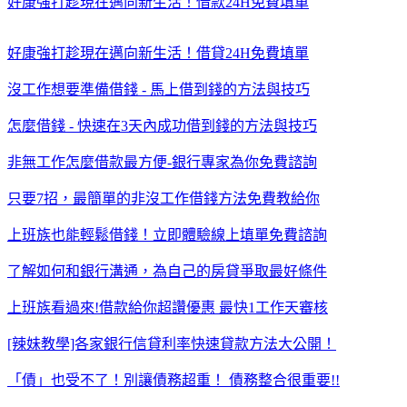
好康強打趁現在邁向新生活！借款24H免費填單
好康強打趁現在邁向新生活！借貸24H免費填單
沒工作想要準備借錢 - 馬上借到錢的方法與技巧
怎麼借錢 - 快速在3天內成功借到錢的方法與技巧
非無工作怎麼借款最方便-銀行專家為你免費諮詢
只要7招，最簡單的非沒工作借錢方法免費教給你
上班族也能輕鬆借錢！立即體驗線上填單免費諮詢
了解如何和銀行溝通，為自己的房貸爭取最好條件
上班族看過來!借款給你超讚優惠 最快1工作天審核
[辣妹教學]各家銀行信貸利率快速貸款方法大公開！
「債」也受不了！別讓債務超重！ 債務整合很重要!!