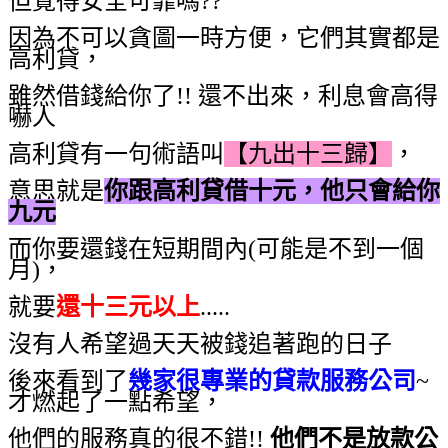
但覺得安全可靠嗎??
因為不可以貪圖一時方便，它們其實都是
高利貸，
雖然借錢給你了!! 還不出來，利息會高得
嚇人
高利貸有一句術語叫
【九出十三歸】
，
意思就是
你跟高利貸借十元，他只會給你
九元
而你要還錢在短期間內(可能是不到一個
月)，
就要
還十三元以上
.....
沒有人希望過天天被錢追著跑的日子
後來看到了
幾家很專業的貸款服務公司
~
才燃起了一點希望，
他們的服務真的很不錯!!
他們不是放款公